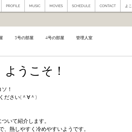
PROFILE
MUSIC
MOVIES
SCHEDULE
CONTACT
よこ
屋
3号の部屋
4号の部屋
管理人室
。ようこそ！
コソ！
ださい(＾∀＾)
について紹介します。
で、熱しやすく冷めやすいようです。