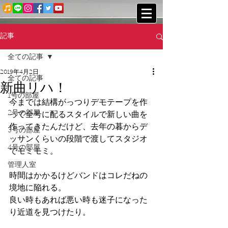
記事
全ての記事
2019年4月2日
全ての記事
新曲リハ！
1号の部屋
今までは結構がっつりデモテープを作
2号の部屋
って全号に配るスタイルで新しい曲を
作ってきたんだけど、去年の暮からデ
3号の部屋
ッサンくらいの段階で渡してスタジオ
4号の部屋
でモミモミ。
管理人室
時間はかかるけどバンドはコレだねの
境地に陥れる。
良い時もあれば悪い時も迷子になった
り近道を見つけたり。