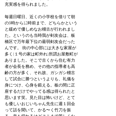
充実感を得られました。
毎週日曜日、近くの小学校を借りて朝
の9時から12時前まで、どちらかという
と緩めで優しめなお稽古が行われまし
た。というのも当時我が剣友会は、板
橋区で万年最下位の最弱剣友会だった
んです。 街の中心部には大きな家屋が
多く(１号の家は町外れ)所謂お屋敷町が
ありました。そこで古くから住む有力
者が会長を務め、その他の指導者も高
齢の方が多く、それ故、ガシガシ稽古
して試合に勝つというよりも、礼儀を
身につけ、心身を鍛える。板の間に正
座するだけでやってる感は得られたと
思います笑。見た目は怖いけど、とて
も優しいおじいちゃん先生に週１回会
って話を聞いて、かる〜く竹刀を振