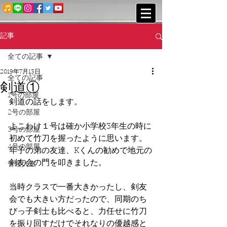
記事
全ての記事
2019年7月13日
全ての記事
剣道①
1号の部屋
剣道の話をします。
2号の部屋
よこわけ１号は確か小学校3年生の時に
3号の部屋
初めて竹刀を握ったように思います。
4号の部屋
年子の弟の友達、Kくんの勧めで地元の
剣友会の門を叩きました。
管理人室
当時クラスで一番大きかったし、剣友
会でも大きい方だったので、同期のち
びっ子剣士も比べると、力任せに竹刀
を振り回すだけでそれなりの優越感と